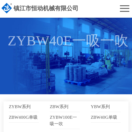
首
镇江市恒动机械有限公司
页
恒
动
产
ZYBW40E一吸一吹
概
品
售
况
中
后
解
心
服
决
客
务
方
户
新
案
见
闻
联
ZYBW系列
ZBW系列
YBW系列
证
资
系
ZBW400G单吸
ZYBW100E一
ZBW40G单吸
吸一吹
讯
我