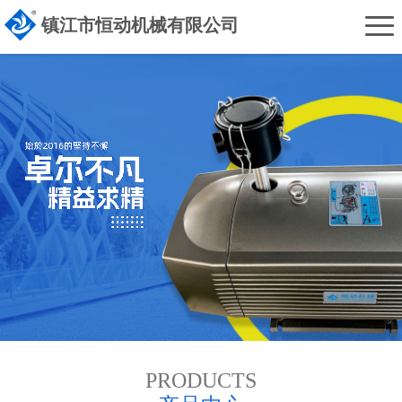
首
镇江市恒动机械有限公司
页
恒
动
产
概
品
售
况
中
后
解
心
服
决
客
务
方
户
新
案
见
闻
联
证
资
系
PRODUCTS
讯
我